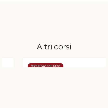
Altri corsi
CERTIFICAZIONE AIFOS
Tree Climbing – Addetto
lavori in quota su alberi