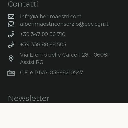
Contatti
info@alberimaestri.com
alberimaestriconsorzio@pec.cgn.it
+39 347 89 36 710
+39 338 88 68 505
Via Eremo delle Carceri 28 – 06081
Assisi PG
C.F. e P.IVA: 03868210547
Newsletter
Iscriviti gratuitamente alla nostra
newsletter per ricevere informazioni,
consigli, promozioni ed aggiornamenti sul