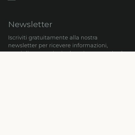
Newsletter
Iscriviti gratuitamente alla nostra
newsletter per ricevere informazioni,
consigli, promozioni ed aggiornamenti sul
mondo degli alberi.
ISCRIVITI