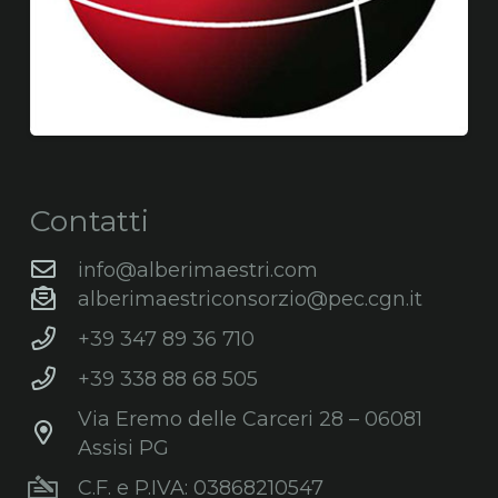
Contatti
info@alberimaestri.com
alberimaestriconsorzio@pec.cgn.it
+39 347 89 36 710
+39 338 88 68 505
Via Eremo delle Carceri 28 – 06081
Assisi PG
C.F. e P.IVA: 03868210547