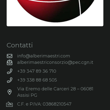
Contatti
info@alberimaestri.com
alberimaestriconsorzio@pec.cgn.it
+39 347 89 36 710
+39 338 88 68 505
Via Eremo delle Carceri 28 – 06081
Assisi PG
C.F. e P.IVA: 03868210547