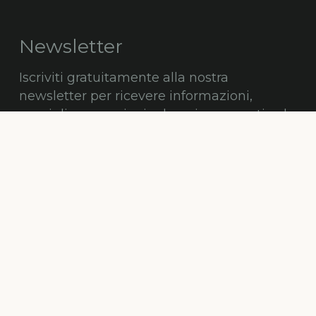
Newsletter
Iscriviti gratuitamente alla nostra
newsletter per ricevere informazioni,
consigli, promozioni ed aggiornamenti sul
mondo degli alberi.
ISCRIVITI