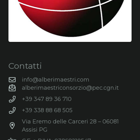
Contatti
info@alberimaestri.com
alberimaestriconsorzio@pec.cgn.it
+39 347 89 36 710
+39 338 88 68 505
Via Eremo delle Carceri 28 – 06081
Assisi PG