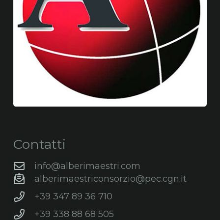
Contatti
info@alberimaestri.com
alberimaestriconsorzio@pec.cgn.it
+39 347 89 36 710
+39 338 88 68 505