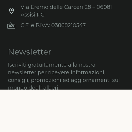
Via Eremo delle Carceri 28 – 06081
Assisi PG
C.F. e P.IVA: 03868210547
Newsletter
Iscriviti gratuitamente alla nostra
newsletter per ricevere informazioni,
consigli, promozioni ed aggiornamenti sul
mondo degli alberi.
ISCRIVITI