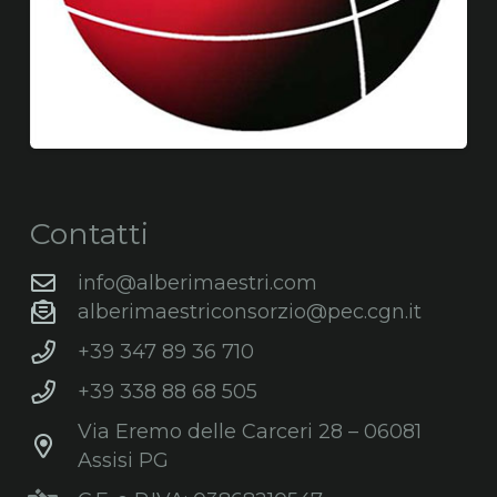
Contatti
info@alberimaestri.com
alberimaestriconsorzio@pec.cgn.it
+39 347 89 36 710
+39 338 88 68 505
Via Eremo delle Carceri 28 – 06081
Assisi PG