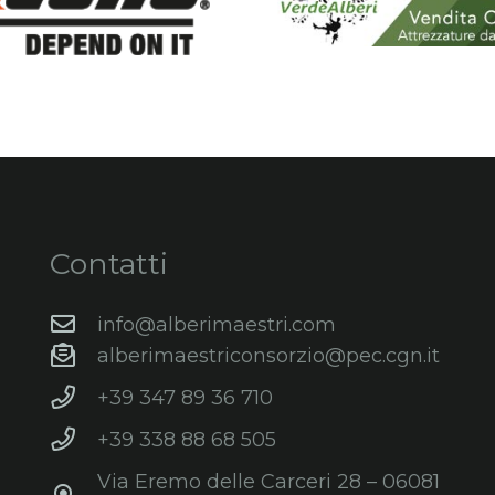
Contatti
info@alberimaestri.com
alberimaestriconsorzio@pec.cgn.it
+39 347 89 36 710
+39 338 88 68 505
Via Eremo delle Carceri 28 – 06081