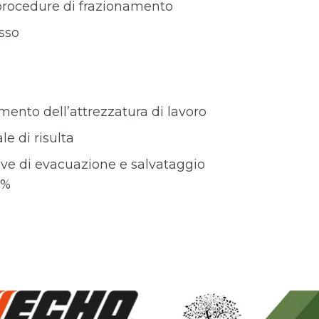
 procedure di frazionamento
esso
amento dell’attrezzatura di lavoro
e di risulta
ive di evacuazione e salvataggio
2%