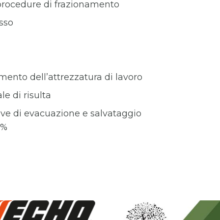
 procedure di frazionamento
esso
amento dell’attrezzatura di lavoro
e di risulta
ive di evacuazione e salvataggio
2%