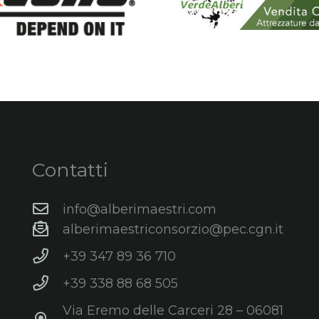
Contatti
info@alberimaestri.com
alberimaestriconsorzio@pec.cgn.it
+39 347 89 36 710
+39 338 88 68 505
Via Eremo delle Carceri 28 – 06081