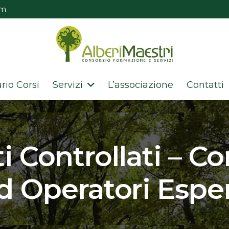
om
rio Corsi
Servizi
L’associazione
Contatti
 Controllati – Co
d Operatori Esper