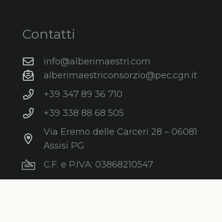
Contatti
info@alberimaestri.com
alberimaestriconsorzio@pec.cgn.it
+39 347 89 36 710
+39 338 88 68 505
Via Eremo delle Carceri 28 – 06081
Assisi PG
C.F. e P.IVA: 03868210547