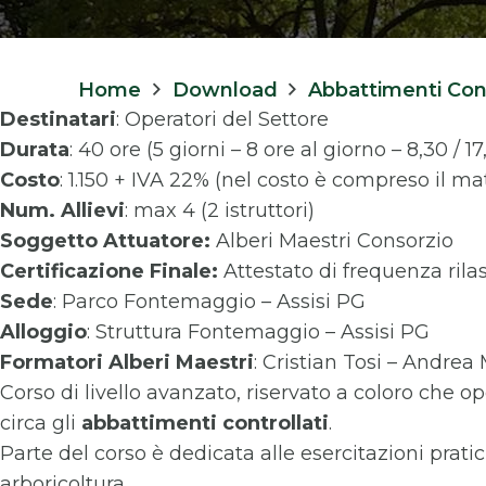
Home
Download
Abbattimenti Contr
Destinatari
: Operatori del Settore
Durata
: 40 ore (5 giorni – 8 ore al giorno – 8,30 / 17
Costo
: 1.150 + IVA 22% (nel costo è compreso il ma
Num. Allievi
: max 4 (2 istruttori)
Soggetto Attuatore:
Alberi Maestri Consorzio
Certificazione Finale:
Attestato di frequenza rila
Sede
: Parco Fontemaggio – Assisi PG
Alloggio
: Struttura Fontemaggio – Assisi PG
Formatori
Alberi Maestri
: Cristian Tosi – Andrea
Corso di livello avanzato, riservato a coloro che
circa gli
abbattimenti controllati
.
Parte del corso è dedicata alle esercitazioni prati
arboricoltura