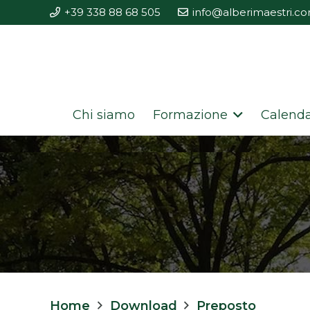
+39 338 88 68 505
info@alberimaestri.c
Chi siamo
Formazione
Calenda
Home
Download
Preposto