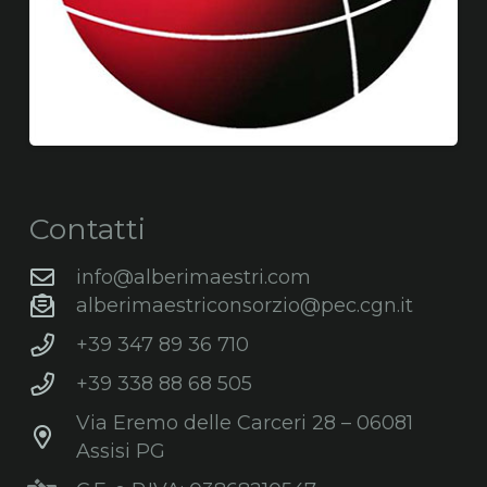
Contatti
info@alberimaestri.com
alberimaestriconsorzio@pec.cgn.it
+39 347 89 36 710
+39 338 88 68 505
Via Eremo delle Carceri 28 – 06081
Assisi PG