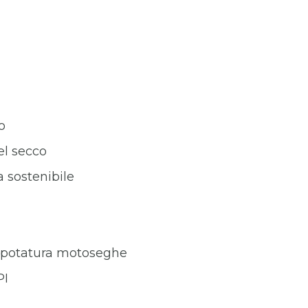
o
el secco
a sostenibile
 da potatura motoseghe
PI