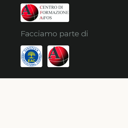
Facciamo parte di
© Alberi Maestri by
HypeCommunication