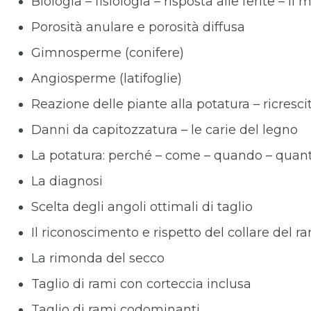
Biologia – fisiologia – risposta alle ferite – i
Porosità anulare e porosità diffusa
Gimnosperme (conifere)
Angiosperme (latifoglie)
Reazione delle piante alla potatura – ricresc
Danni da capitozzatura – le carie del legno
La potatura: perché – come – quando – quan
La diagnosi
Scelta degli angoli ottimali di taglio
Il riconoscimento e rispetto del collare del r
La rimonda del secco
Taglio di rami con corteccia inclusa
Taglio di rami codominanti