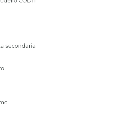
l modello CODIT
ita secondaria
to
amo