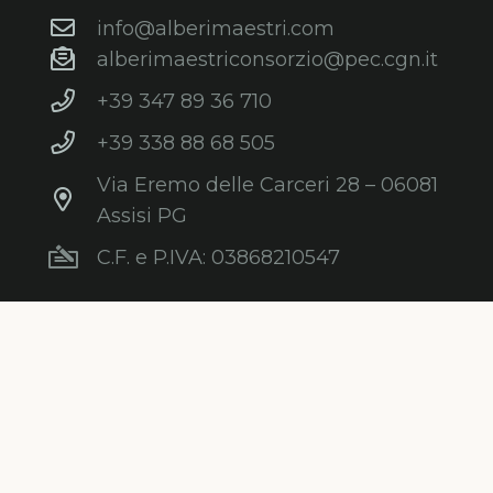
info@alberimaestri.com
alberimaestriconsorzio@pec.cgn.it
+39 347 89 36 710
+39 338 88 68 505
Via Eremo delle Carceri 28 – 06081
Assisi PG
C.F. e P.IVA: 03868210547
s