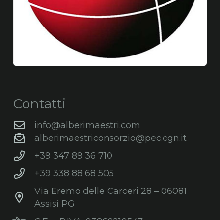
Contatti
info@alberimaestri.com
alberimaestriconsorzio@pec.cgn.it
+39 347 89 36 710
+39 338 88 68 505
Via Eremo delle Carceri 28 – 06081
Assisi PG