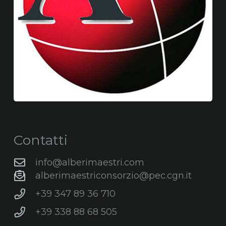
Contatti
info@alberimaestri.com
alberimaestriconsorzio@pec.cgn.it
+39 347 89 36 710
+39 338 88 68 505