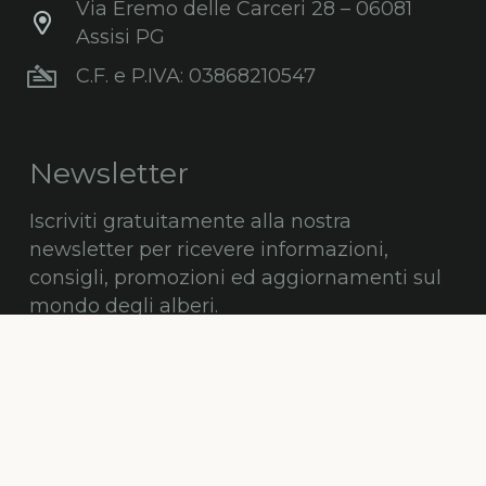
Via Eremo delle Carceri 28 – 06081
Assisi PG
C.F. e P.IVA: 03868210547
Newsletter
Iscriviti gratuitamente alla nostra
newsletter per ricevere informazioni,
consigli, promozioni ed aggiornamenti sul
mondo degli alberi.
ISCRIVITI