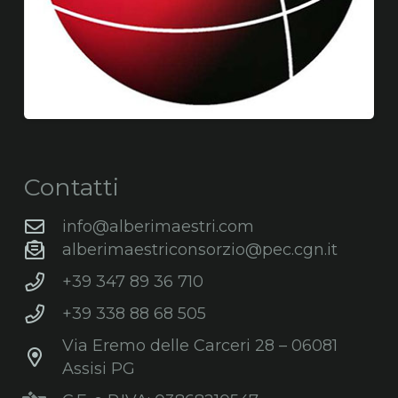
Contatti
info@alberimaestri.com
alberimaestriconsorzio@pec.cgn.it
+39 347 89 36 710
+39 338 88 68 505
Via Eremo delle Carceri 28 – 06081
Assisi PG