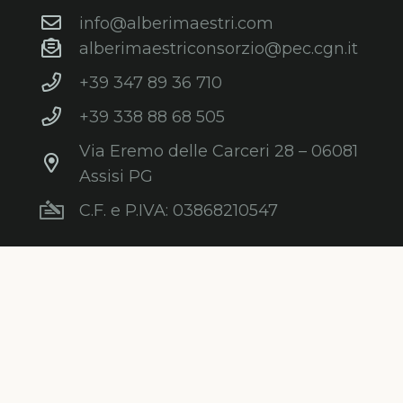
info@alberimaestri.com
alberimaestriconsorzio@pec.cgn.it
+39 347 89 36 710
+39 338 88 68 505
Via Eremo delle Carceri 28 – 06081
Assisi PG
C.F. e P.IVA: 03868210547
s