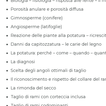
Biologia – fisiologia – risposta alle ferite – i
Porosità anulare e porosità diffusa
Gimnosperme (conifere)
Angiosperme (latifoglie)
Reazione delle piante alla potatura – ricresc
Danni da capitozzatura – le carie del legno
La potatura: perché – come – quando – quan
La diagnosi
Scelta degli angoli ottimali di taglio
Il riconoscimento e rispetto del collare del r
La rimonda del secco
Taglio di rami con corteccia inclusa
Taglio di rami codominanti