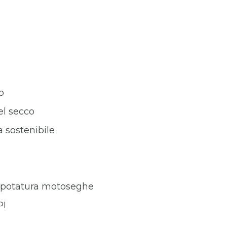
o
el secco
a sostenibile
 da potatura motoseghe
PI