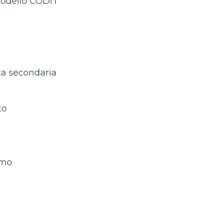
l modello CODIT
ita secondaria
to
amo