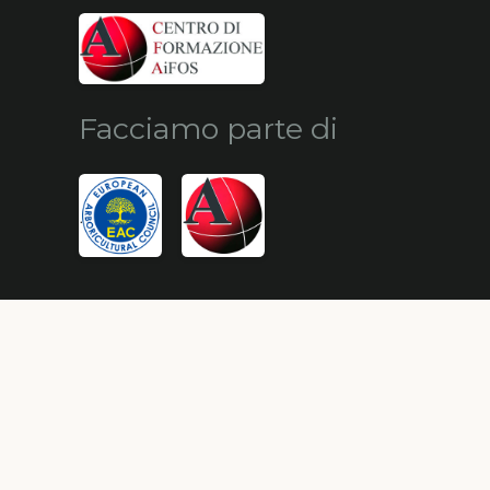
Facciamo parte di
© Alberi Maestri by
HypeCommunication