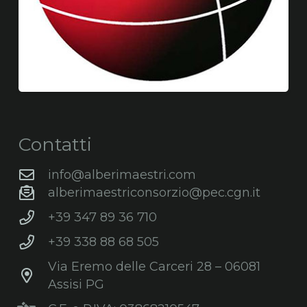
Contatti
info@alberimaestri.com
alberimaestriconsorzio@pec.cgn.it
+39 347 89 36 710
+39 338 88 68 505
Via Eremo delle Carceri 28 – 06081
Assisi PG