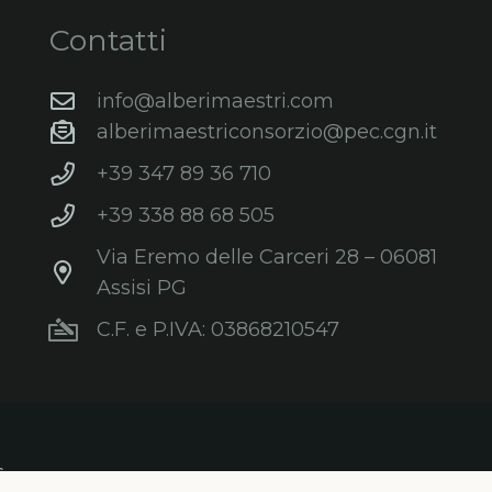
Contatti
info@alberimaestri.com
alberimaestriconsorzio@pec.cgn.it
+39 347 89 36 710
+39 338 88 68 505
Via Eremo delle Carceri 28 – 06081
Assisi PG
C.F. e P.IVA: 03868210547
s