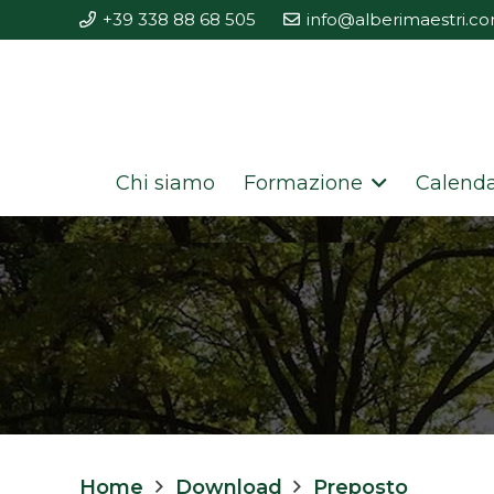
+39 338 88 68 505
info@alberimaestri.c
Chi siamo
Formazione
Calenda
Home
Download
Preposto