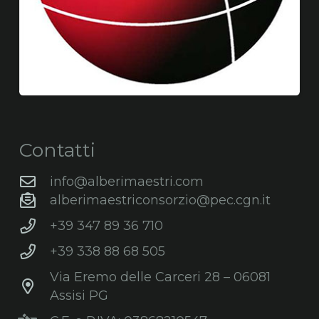
Contatti
info@alberimaestri.com
alberimaestriconsorzio@pec.cgn.it
+39 347 89 36 710
+39 338 88 68 505
Via Eremo delle Carceri 28 – 06081
Assisi PG