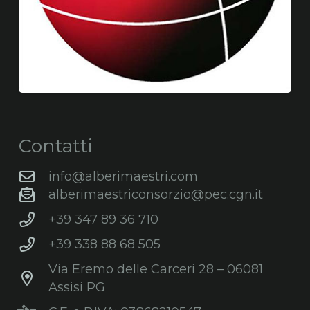
Contatti
info@alberimaestri.com
alberimaestriconsorzio@pec.cgn.it
+39 347 89 36 710
+39 338 88 68 505
Via Eremo delle Carceri 28 – 06081
Assisi PG