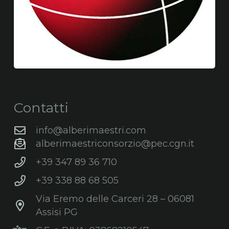
Contatti
info@alberimaestri.com
alberimaestriconsorzio@pec.cgn.it
+39 347 89 36 710
+39 338 88 68 505
Via Eremo delle Carceri 28 – 06081
Assisi PG