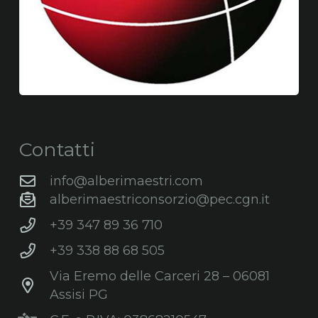
Contatti
info@alberimaestri.com
alberimaestriconsorzio@pec.cgn.it
+39 347 89 36 710
+39 338 88 68 505
Via Eremo delle Carceri 28 – 06081
Assisi PG