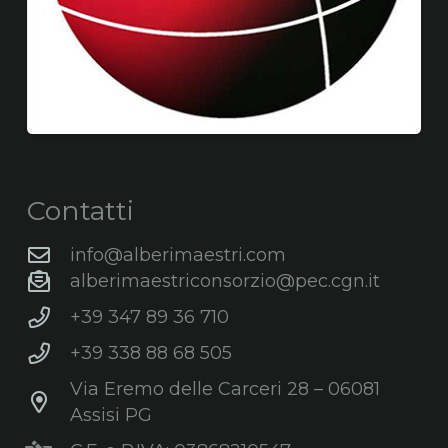
Contatti
info@alberimaestri.com
alberimaestriconsorzio@pec.cgn.it
+39 347 89 36 710
+39 338 88 68 505
Via Eremo delle Carceri 28 – 06081
Assisi PG