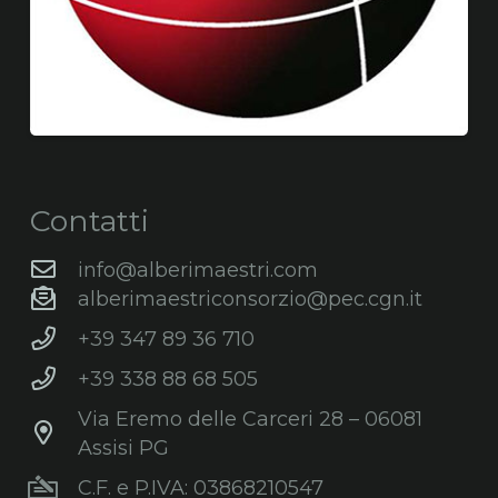
Contatti
info@alberimaestri.com
alberimaestriconsorzio@pec.cgn.it
+39 347 89 36 710
+39 338 88 68 505
Via Eremo delle Carceri 28 – 06081
Assisi PG
C.F. e P.IVA: 03868210547