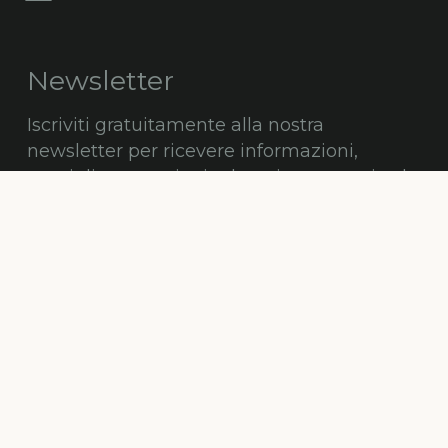
Newsletter
Iscriviti gratuitamente alla nostra
newsletter per ricevere informazioni,
consigli, promozioni ed aggiornamenti sul
mondo degli alberi.
ISCRIVITI