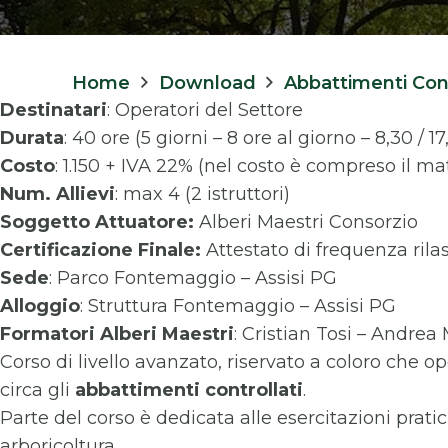
Home
Download
Abbattimenti Contr
Destinatari
: Operatori del Settore
Durata
: 40 ore (5 giorni – 8 ore al giorno – 8,30 / 17
Costo
: 1.150 + IVA 22% (nel costo è compreso il ma
Num. Allievi
: max 4 (2 istruttori)
Soggetto Attuatore:
Alberi Maestri Consorzio
Certificazione Finale:
Attestato di frequenza rila
Sede
: Parco Fontemaggio – Assisi PG
Alloggio
: Struttura Fontemaggio – Assisi PG
Formatori
Alberi Maestri
: Cristian Tosi – Andrea
Corso di livello avanzato, riservato a coloro che
circa gli
abbattimenti controllati
.
Parte del corso è dedicata alle esercitazioni prati
arboricoltura