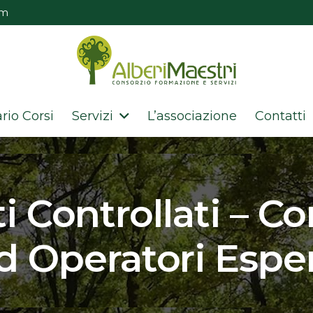
om
rio Corsi
Servizi
L’associazione
Contatti
 Controllati – Co
d Operatori Esper