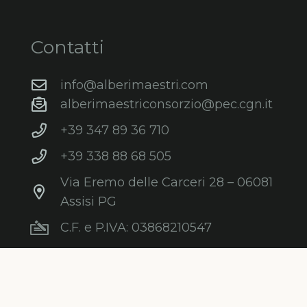
Contatti
info@alberimaestri.com
alberimaestriconsorzio@pec.cgn.it
+39 347 89 36 710
+39 338 88 68 505
Via Eremo delle Carceri 28 – 06081
Assisi PG
C.F. e P.IVA: 03868210547