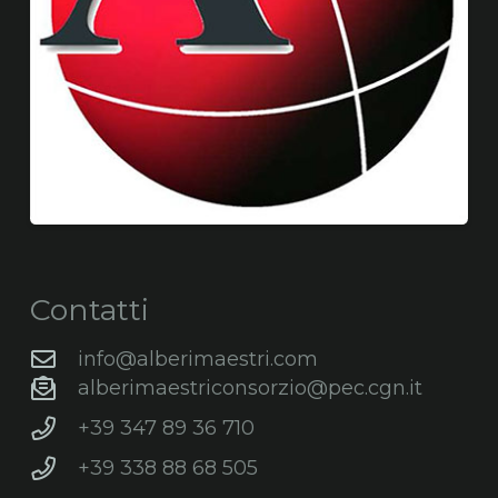
Contatti
info@alberimaestri.com
alberimaestriconsorzio@pec.cgn.it
+39 347 89 36 710
+39 338 88 68 505