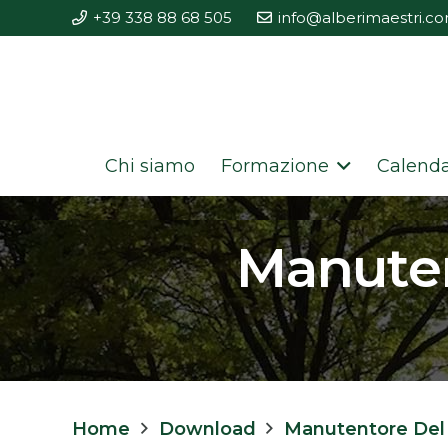
+39 338 88 68 505
info@alberimaestri.c
Chi siamo
Formazione
Calenda
Manuten
Home
Download
Manutentore Del 