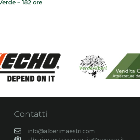
erde – 182 ore
Contatti
info@alberimaestri.com
alberimaestriconsorzio@pec.cgn.it