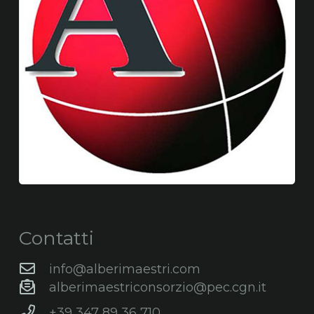
Contatti
info@alberimaestri.com
alberimaestriconsorzio@pec.cgn.it
+39 347 89 36 710