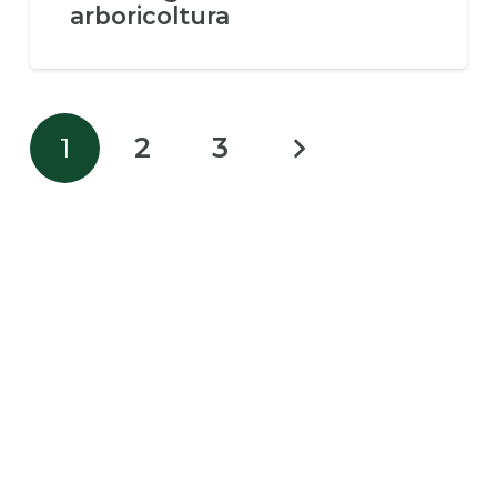
arboricoltura
1
2
3