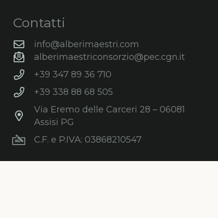
Contatti
info@alberimaestri.com
alberimaestriconsorzio@pec.cgn.it
+39 347 89 36 710
+39 338 88 68 505
Via Eremo delle Carceri 28 – 06081
Assisi PG
C.F. e P.IVA: 03868210547
Newsletter
Iscriviti gratuitamente alla nostra
newsletter per ricevere informazioni,