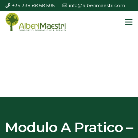
+39 338 88 68 505
info@alberimaestri.com
Modulo A Pratico –