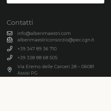
Contatti
info@alberimaestri.com
alberimaestriconsorzio@pec.cgn.it
+39 347 89 36 710
+39 338 88 68 505
Via Eremo delle Carceri 28 – 06081
Assisi PG
C.F. e P.IVA: 03868210547
Newsletter