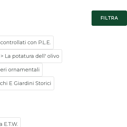
ontrollati con P.L.E.
> La potatura dell' olivo
beri ornamentali
chi E Giardini Storici
 E.T.W.