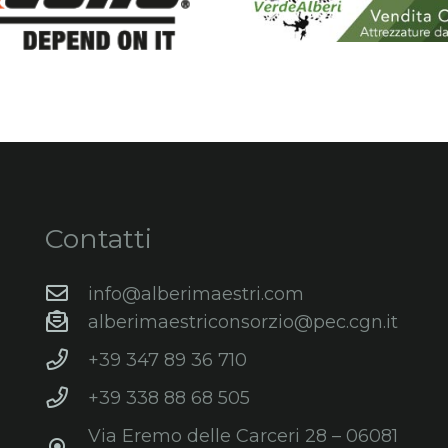
Contatti
info@alberimaestri.com
alberimaestriconsorzio@pec.cgn.it
+39 347 89 36 710
+39 338 88 68 505
Via Eremo delle Carceri 28 – 06081