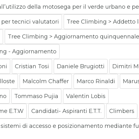
all’utilizzo della motosega per il verde urbano e p
per tecnici valutatori
Tree Climbing > Addetto la
Tree Climbing > Aggiornamento quinquennale 
ing - Aggiornamento
oni
Cristian Tosi
Daniele Brugiotti
Dimitri M
lloste
Malcolm Chaffer
Marco Rinaldi
Marus
ano
Tommaso Pujia
Valentin Lobis
me E.T.W
Candidati- Aspiranti E.T.T.
Climbers
i sistemi di accesso e posizionamento mediante f