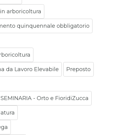
in arboricoltura
mento quinquennale obbligatorio
rboricoltura
ma da Lavoro Elevabile
Preposto
SEMINARIA - Orto e FioridiZucca
latura
ega