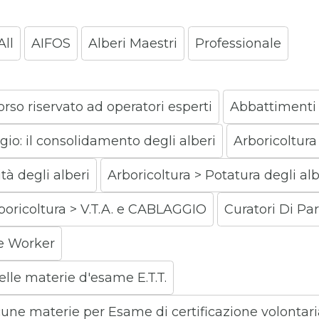
All
AIFOS
Alberi Maestri
Professionale
rso riservato ad operatori esperti
Abbattimenti c
gio: il consolidamento degli alberi
Arboricoltura 
tà degli alberi
Arboricoltura > Potatura degli al
boricoltura > V.T.A. e CABLAGGIO
Curatori Di Par
ee Worker
le materie d'esame E.T.T.
e materie per Esame di certificazione volontaria