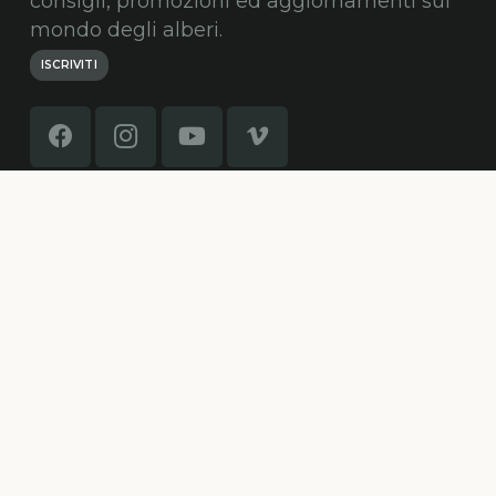
consigli, promozioni ed aggiornamenti sul
mondo degli alberi.
ISCRIVITI
© Alberi Maestri by
HypeCommunications
Home
Formazione