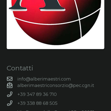
Contatti
info@alberimaestri.com
alberimaestriconsorzio@pec.cgn.it
+39 347 89 36 710
+39 338 88 68 505