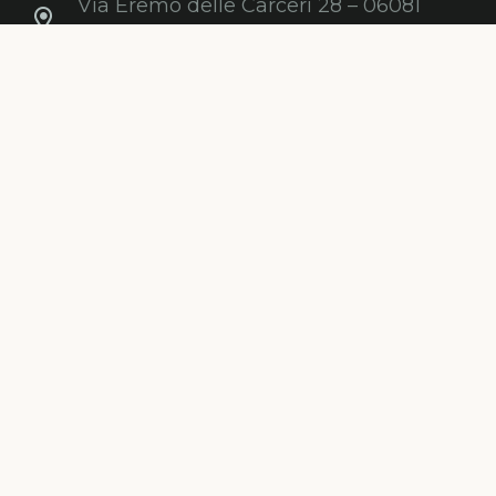
Via Eremo delle Carceri 28 – 06081
Assisi PG
C.F. e P.IVA: 03868210547
Newsletter
Iscriviti gratuitamente alla nostra
newsletter per ricevere informazioni,
consigli, promozioni ed aggiornamenti sul
mondo degli alberi.
ISCRIVITI