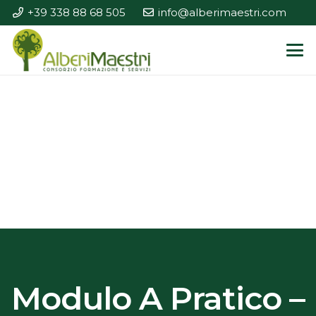
+39 338 88 68 505
info@alberimaestri.com
Modulo A Pratico –