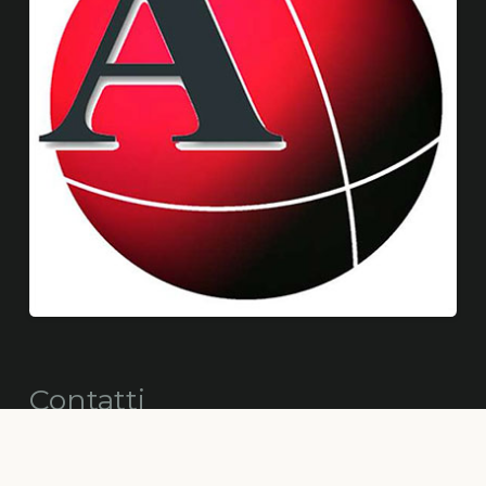
Contatti
info@alberimaestri.com
alberimaestriconsorzio@pec.cgn.it