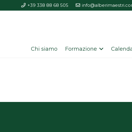
+39 338 88 68 505
info@alberimaestri.c
Chi siamo
Formazione
Calenda