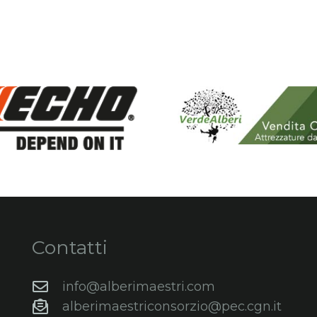
Contatti
info@alberimaestri.com
alberimaestriconsorzio@pec.cgn.it