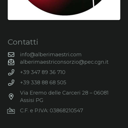
Contatti
info@alberimaestri.com
alberimaestriconsorzio@pec.cgn.it
+39 347 89 36 710
+39 338 88 68 505
Via Eremo delle Carceri 28 – 06081
Assisi PG
C.F. e P.IVA: 03868210547