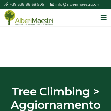
+39 338 88 68 505
info@alberimaestri.com
Tree Climbing >
Aggiornamento