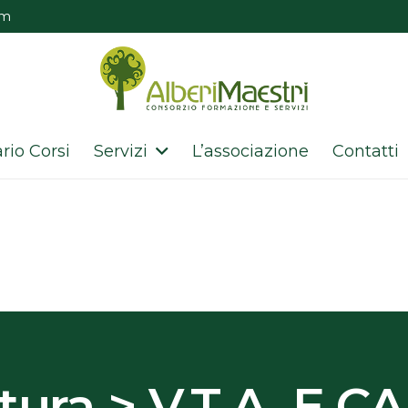
om
rio Corsi
Servizi
L’associazione
Contatti
ltura > V.T.A. E 