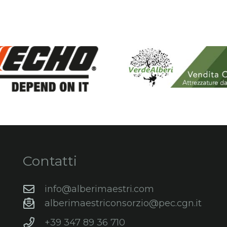
Contatti
info@alberimaestri.com
alberimaestriconsorzio@pec.cgn.it
+39 347 89 36 710