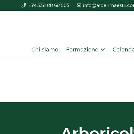
+39 338 88 68 505
info@alberimaestri.c
Chi siamo
Formazione
Calenda
Arborico