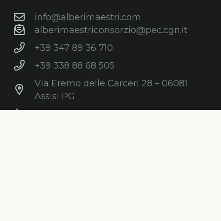
info@alberimaestri.com
alberimaestriconsorzio@pec.cgn.it
+39 347 89 36 710
+39 338 88 68 505
Via Eremo delle Carceri 28 – 06081
Assisi PG
C.F. e P.IVA: 03868210547
Newsletter
Iscriviti gratuitamente alla nostra
newsletter per ricevere informazioni,
consigli, promozioni ed aggiornamenti sul
mondo degli alberi.