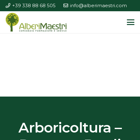
+39 338 88 68 505
info@alberimaestri.com
Arboricoltura –