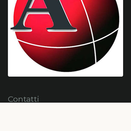
Contatti
info@alberimaestri.com
alberimaestriconsorzio@pec.cgn.it
+39 347 89 36 710