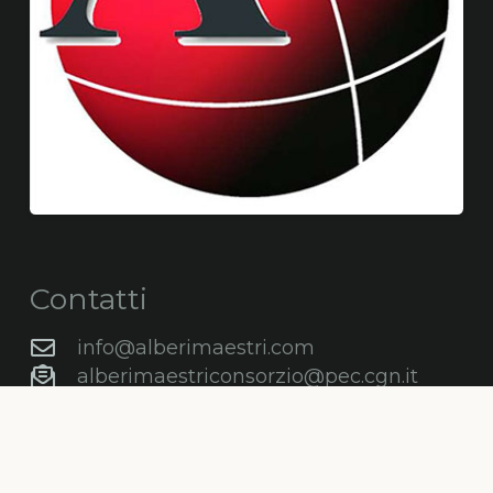
Contatti
info@alberimaestri.com
alberimaestriconsorzio@pec.cgn.it
+39 347 89 36 710
+39 338 88 68 505