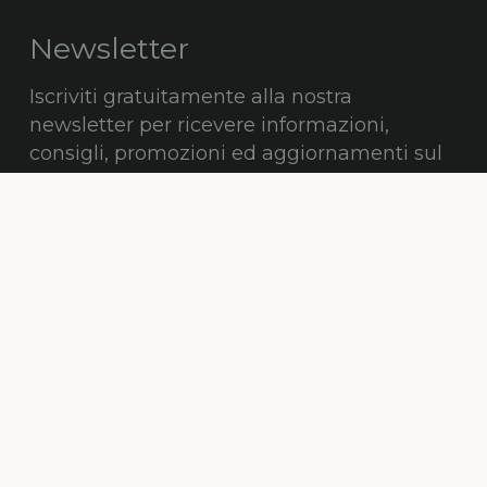
Newsletter
Iscriviti gratuitamente alla nostra
newsletter per ricevere informazioni,
consigli, promozioni ed aggiornamenti sul
mondo degli alberi.
ISCRIVITI
© Alberi Maestri by