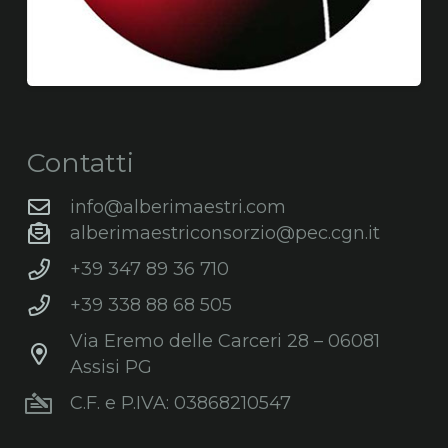
Contatti
info@alberimaestri.com
alberimaestriconsorzio@pec.cgn.it
+39 347 89 36 710
+39 338 88 68 505
Via Eremo delle Carceri 28 – 06081
Assisi PG
C.F. e P.IVA: 03868210547