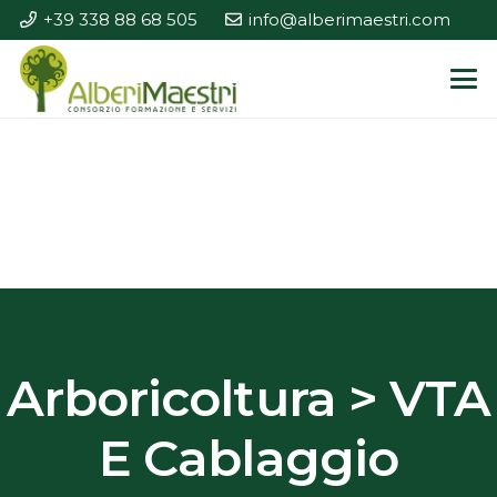
+39 338 88 68 505
info@alberimaestri.com
Arboricoltura > VTA
E Cablaggio