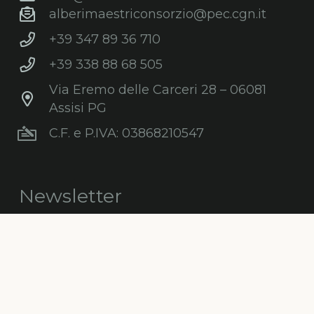
alberimaestriconsorzio@pec.cgn.it
+39 347 89 36 710
+39 338 88 68 505
Via Eremo delle Carceri 28 – 06081
Assisi PG
C.F. e P.IVA: 03868210547
Newsletter
Iscriviti gratuitamente alla nostra
newsletter per ricevere informazioni,
consigli, promozioni ed aggiornamenti sul
mondo degli alberi.
ISCRIVITI