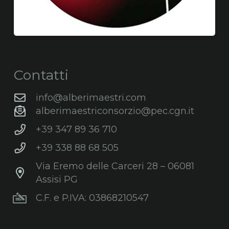
Contatti
info@alberimaestri.com
alberimaestriconsorzio@pec.cgn.it
+39 347 89 36 710
+39 338 88 68 505
Via Eremo delle Carceri 28 – 06081
Assisi PG
C.F. e P.IVA: 03868210547