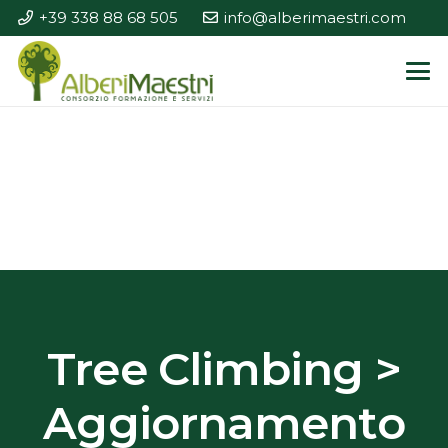
+39 338 88 68 505
info@alberimaestri.com
Tree Climbing >
Aggiornamento