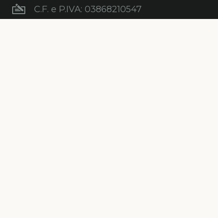
C.F. e P.IVA: 03868210547
Newsletter
Iscriviti gratuitamente alla nostra
newsletter per ricevere informazioni,
consigli, promozioni ed aggiornamenti sul
mondo degli alberi.
ISCRIVITI