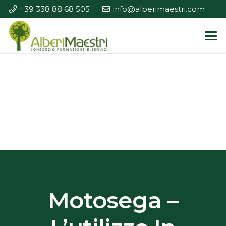
+39 338 88 68 505
info@alberimaestri.com
Motosega –