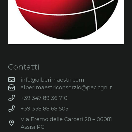
Contatti
info@alberimaestri.com
alberimaestriconsorzio@pec.cgn.it
+39 347 89 36 710
+39 338 88 68 505
Via Eremo delle Carceri 28 – 06081
Assisi PG