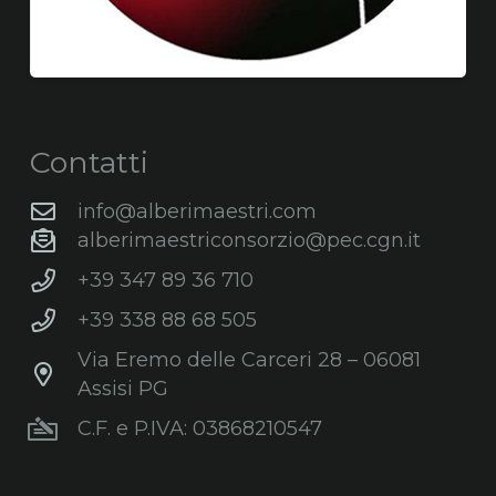
Contatti
info@alberimaestri.com
alberimaestriconsorzio@pec.cgn.it
+39 347 89 36 710
+39 338 88 68 505
Via Eremo delle Carceri 28 – 06081
Assisi PG
C.F. e P.IVA: 03868210547