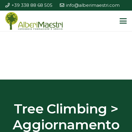
+39 338 88 68 505
info@alberimaestri.com
Tree Climbing >
Aggiornamento