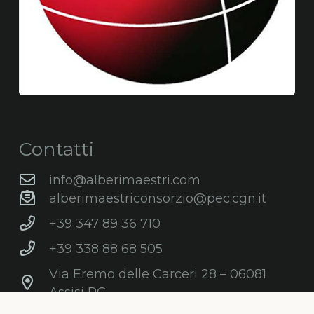
Contatti
info@alberimaestri.com
alberimaestriconsorzio@pec.cgn.it
+39 347 89 36 710
+39 338 88 68 505
Via Eremo delle Carceri 28 – 06081
Assisi PG