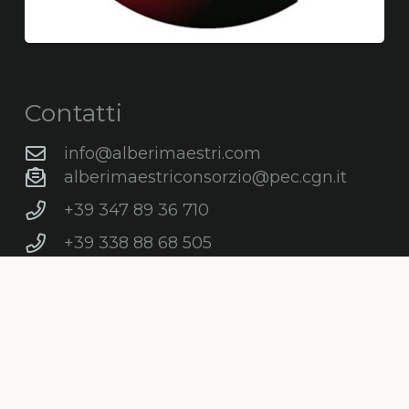
Contatti
info@alberimaestri.com
alberimaestriconsorzio@pec.cgn.it
+39 347 89 36 710
+39 338 88 68 505
Via Eremo delle Carceri 28 – 06081
Assisi PG
C.F. e P.IVA: 03868210547