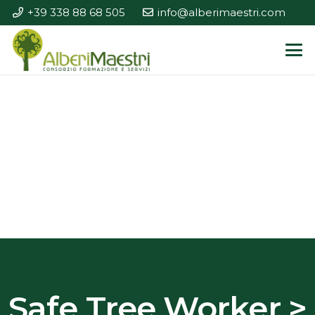
+39 338 88 68 505
info@alberimaestri.com
Safe Tree Worker >