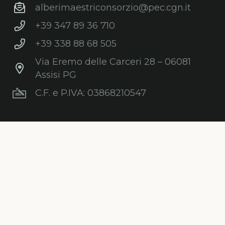
alberimaestriconsorzio@pec.cgn.it
+39 347 89 36 710
+39 338 88 68 505
Via Eremo delle Carceri 28 – 06081
Assisi PG
C.F. e P.IVA: 03868210547
Newsletter
Iscriviti gratuitamente alla nostra
newsletter per ricevere informazioni,
consigli, promozioni ed aggiornamenti sul
mondo degli alberi.
ISCRIVITI