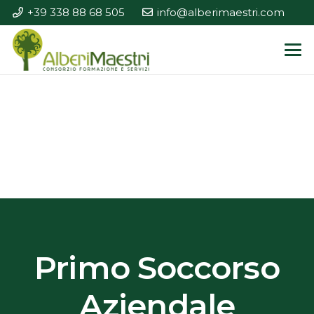
+39 338 88 68 505
info@alberimaestri.com
Primo Soccorso
Aziendale