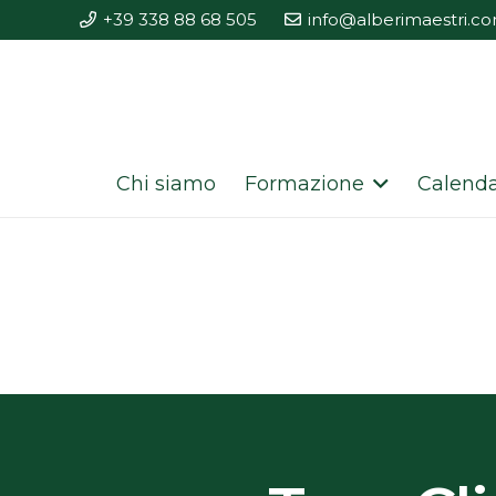
+39 338 88 68 505
info@alberimaestri.c
Chi siamo
Formazione
Calenda