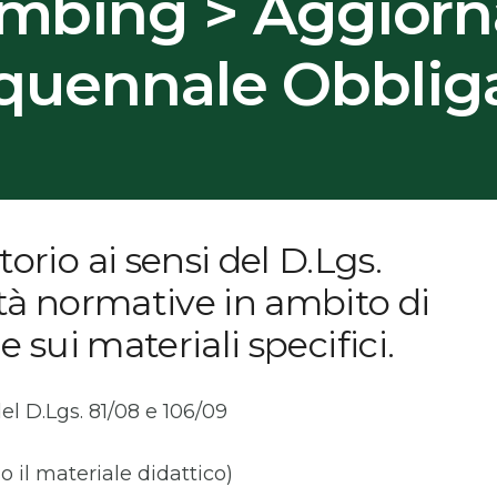
limbing > Aggior
quennale Obbliga
io ai sensi del D.Lgs.
ità normative in ambito di
e sui materiali specifici.
 del D.Lgs. 81/08 e 106/09
o il materiale didattico)